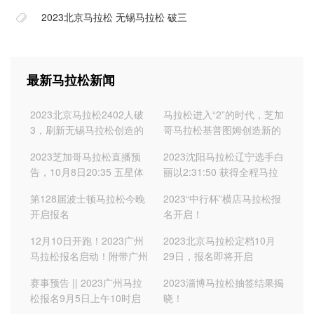
2023北京马拉松
无锡马拉松
破三
最新马拉松新闻
2023北京马拉松2402人破
马拉松进入“2”的时代，芝加
3，刷新无锡马拉松创造的
哥马拉松基普图姆创造新的
1262人数纪录
世界纪录，最终成绩
2023芝加哥马拉松直播预
2023沈阳马拉松辽宁选手白
2:00:35
告，10月8日20:35 五星体
丽以2:31:50 获得全程马拉
育
松女子冠军，并打破赛会纪
第128届波士顿马拉松今晚
2023“中行杯”横店马拉松报
录
开启报名
名开启！
12月10日开跑！2023广州
2023北京马拉松定档10月
马拉松报名启动！附带广州
29日，报名即将开启
马拉松直通成绩
赛事预告 || 2023广州马拉
2023淄博马拉松抽签结果揭
松报名9月5日上午10时启
晓！
动,内涵直通成绩及官网报名