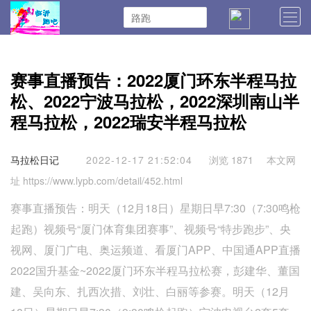
首页
马拉松新闻
训练技术
装备评测
赛事直播预告：2022厦门环东半程马拉
马拉松报名
马拉松日记
马拉松日历
松、2022宁波马拉松，2022深圳南山半
程马拉松，2022瑞安半程马拉松
马拉松总结
伤病恢复
马拉松日记
2022-12-17 21:52:04
浏览 1871
本文网
址 https://www.lypb.com/detail/452.html
赛事直播预告：明天（12月18日）星期日早7:30（7:30鸣枪
起跑）视频号“厦门体育集团赛事”、视频号“特步跑步”、央
视网、厦门广电、奥运频道、看厦门APP、中国通APP直播
2022国升基金~2022厦门环东半程马拉松赛，彭建华、董国
建、吴向东、扎西次措、刘壮、白丽等参赛。明天（12月