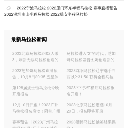
2022宁波马拉松
2022厦门环东半程马拉松
赛事直播预告
2022深圳南山半程马拉松
2022瑞安半程马拉松
最新马拉松新闻
2023北京马拉松2402人破
马拉松进入“2”的时代，芝加
3，刷新无锡马拉松创造的
哥马拉松基普图姆创造新的
1262人数纪录
世界纪录，最终成绩
2023芝加哥马拉松直播预
2023沈阳马拉松辽宁选手白
2:00:35
告，10月8日20:35 五星体
丽以2:31:50 获得全程马拉
育
松女子冠军，并打破赛会纪
第128届波士顿马拉松今晚
2023“中行杯”横店马拉松报
录
开启报名
名开启！
12月10日开跑！2023广州
2023北京马拉松定档10月
马拉松报名启动！附带广州
29日，报名即将开启
马拉松直通成绩
赛事预告 || 2023广州马拉
2023淄博马拉松抽签结果揭