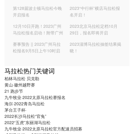
育
松女子冠军，并打破赛会纪
第128届波士顿马拉松今晚
2023“中行杯”横店马拉松报
录
开启报名
名开启！
12月10日开跑！2023广州
2023北京马拉松定档10月
马拉松报名启动！附带广州
29日，报名即将开启
马拉松直通成绩
赛事预告 || 2023广州马拉
2023淄博马拉松抽签结果揭
松报名9月5日上午10时启
晓！
动,内涵直通成绩及官网报名
方式
马拉松热门关键词
柏林马拉松 贝克勒
黄山·徽州越野赛
21 跑步节
九牛牧业·2022太原马拉松赛报名
海尔·2022青岛马拉松
茅台王子杯·
2022长沙马拉松“官兔”
2022“五虎”东丽湖马拉松
九牛牧业·2022太原马拉松官方配速员招募