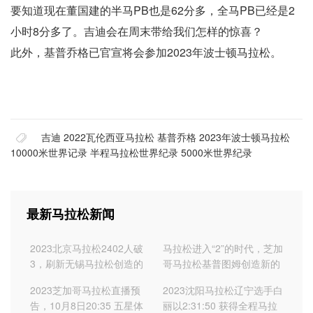
要知道现在董国建的半马PB也是62分多，全马PB已经是2
小时8分多了。吉迪会在周末带给我们怎样的惊喜？
此外，基普乔格已官宣将会参加2023年波士顿马拉松。
吉迪
2022瓦伦西亚马拉松
基普乔格
2023年波士顿马拉松
10000米世界记录
半程马拉松世界纪录
5000米世界纪录
最新马拉松新闻
2023北京马拉松2402人破
马拉松进入“2”的时代，芝加
3，刷新无锡马拉松创造的
哥马拉松基普图姆创造新的
1262人数纪录
世界纪录，最终成绩
2023芝加哥马拉松直播预
2023沈阳马拉松辽宁选手白
2:00:35
告，10月8日20:35 五星体
丽以2:31:50 获得全程马拉