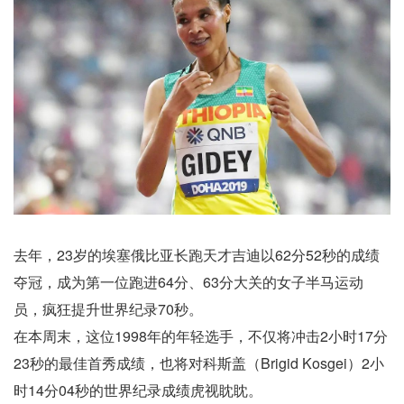
去年，23岁的埃塞俄比亚长跑天才吉迪以62分52秒的成绩
夺冠，成为第一位跑进64分、63分大关的女子半马运动
员，疯狂提升世界纪录70秒。
在本周末，这位1998年的年轻选手，不仅将冲击2小时17分
23秒的最佳首秀成绩，也将对科斯盖（Brigid Kosgei）2小
时14分04秒的世界纪录成绩虎视眈眈。